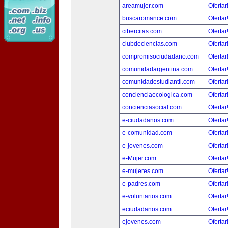
areamujer.com
Ofertar
buscaromance.com
Ofertar
cibercitas.com
Ofertar
clubdeciencias.com
Ofertar
compromisociudadano.com
Ofertar
comunidadargentina.com
Ofertar
comunidadestudiantil.com
Ofertar
concienciaecologica.com
Ofertar
concienciasocial.com
Ofertar
e-ciudadanos.com
Ofertar
e-comunidad.com
Ofertar
e-jovenes.com
Ofertar
e-Mujer.com
Ofertar
e-mujeres.com
Ofertar
e-padres.com
Ofertar
e-voluntarios.com
Ofertar
eciudadanos.com
Ofertar
ejovenes.com
Ofertar