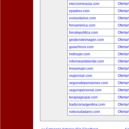
eleccionesusa.com
Ofertar
epadres.com
Ofertar
evoluntarios.com
Ofertar
foroamerica.com
Ofertar
forodepolitica.com
Ofertar
gestiondeimagen.com
Ofertar
guiachicos.com
Ofertar
hotmujer.com
Ofertar
informeambiental.com
Ofertar
lineamujer.com
Ofertar
mujerclub.com
Ofertar
segurodepensiones.com
Ofertar
seguropersonal.com
Ofertar
terapiagrupal.com
Ofertar
tradicionargentina.com
Ofertar
votociudadano.com
Ofertar