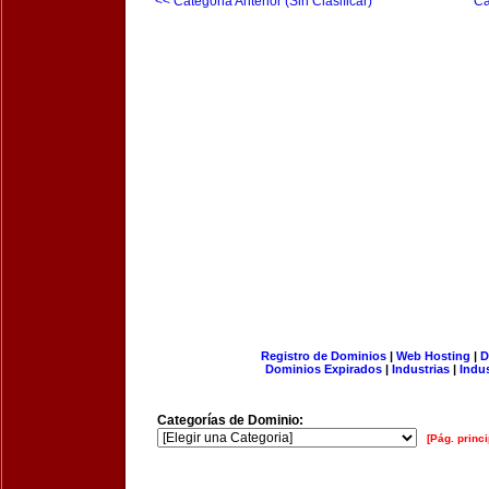
<< Categoria Anterior (Sin Clasificar)
Ca
Registro de Dominios
|
Web Hosting
|
D
Dominios Expirados
|
Industrias
|
Indu
Categorías de Dominio:
[Pág. princi