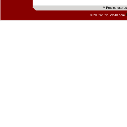
** Precios expre
© 2002/2022 Solo10.com