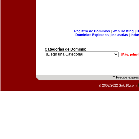
Registro de Dominios
|
Web Hosting
|
D
Dominios Expirados
|
Industrias
|
Indu
Categorías de Dominio:
[Pág. princi
** Precios expre
© 2002/2022 Solo10.com