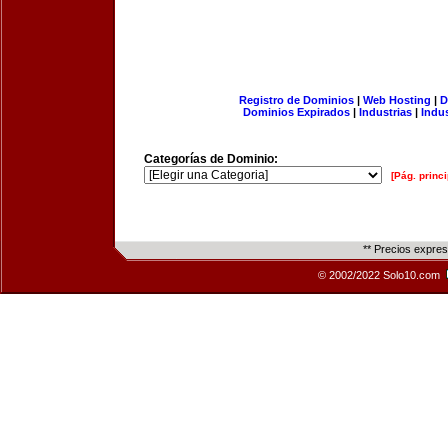
Registro de Dominios
|
Web Hosting
|
D
Dominios Expirados
|
Industrias
|
Indu
Categorías de Dominio:
[Pág. princi
** Precios expre
© 2002/2022 Solo10.com