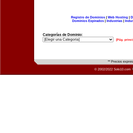
Registro de Dominios
|
Web Hosting
|
D
Dominios Expirados
|
Industrias
|
Indu
Categorías de Dominio:
[Pág. princi
** Precios expre
© 2002/2022 Solo10.com