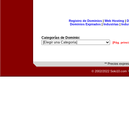
Registro de Dominios
|
Web Hosting
|
D
Dominios Expirados
|
Industrias
|
Indu
Categorías de Dominio:
[Pág. princi
** Precios expre
© 2002/2022 Solo10.com