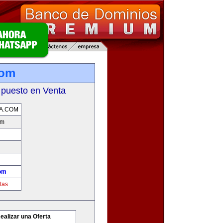
com
 puesto en Venta
A.COM
om
com
tas
ealizar una Oferta