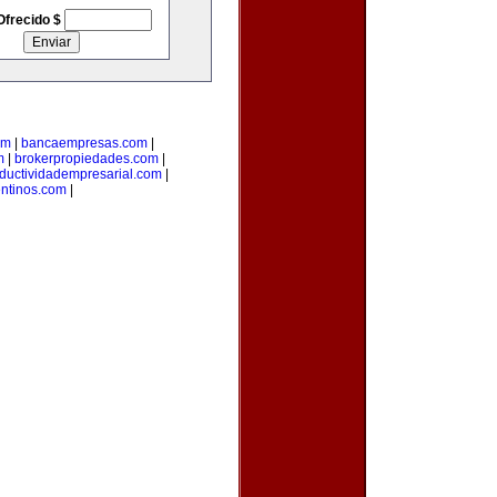
Ofrecido $
om
|
bancaempresas.com
|
m
|
brokerpropiedades.com
|
ductividadempresarial.com
|
ntinos.com
|