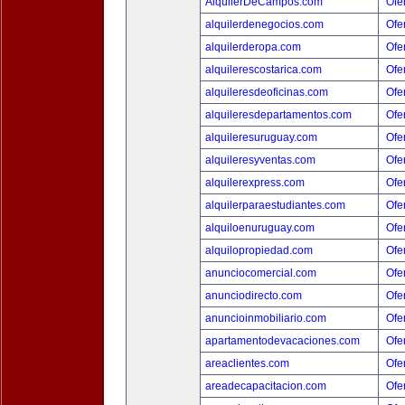
AlquilerDeCampos.com
Ofer
alquilerdenegocios.com
Ofer
alquilerderopa.com
Ofer
alquilerescostarica.com
Ofer
alquileresdeoficinas.com
Ofer
alquileresdepartamentos.com
Ofer
alquileresuruguay.com
Ofer
alquileresyventas.com
Ofer
alquilerexpress.com
Ofer
alquilerparaestudiantes.com
Ofer
alquiloenuruguay.com
Ofer
alquilopropiedad.com
Ofer
anunciocomercial.com
Ofer
anunciodirecto.com
Ofer
anuncioinmobiliario.com
Ofer
apartamentodevacaciones.com
Ofer
areaclientes.com
Ofer
areadecapacitacion.com
Ofer