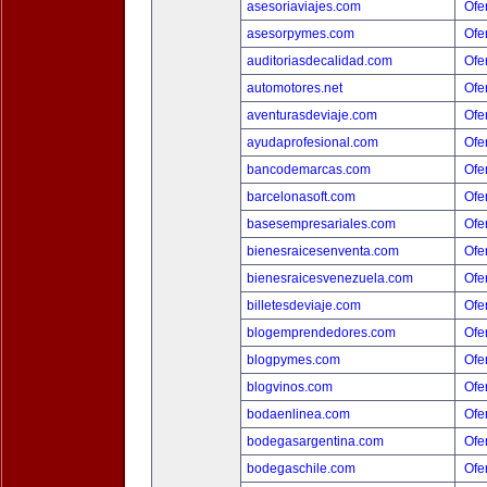
asesoriaviajes.com
Ofer
asesorpymes.com
Ofer
auditoriasdecalidad.com
Ofer
automotores.net
Ofer
aventurasdeviaje.com
Ofer
ayudaprofesional.com
Ofer
bancodemarcas.com
Ofer
barcelonasoft.com
Ofer
basesempresariales.com
Ofer
bienesraicesenventa.com
Ofer
bienesraicesvenezuela.com
Ofer
billetesdeviaje.com
Ofer
blogemprendedores.com
Ofer
blogpymes.com
Ofer
blogvinos.com
Ofer
bodaenlinea.com
Ofer
bodegasargentina.com
Ofer
bodegaschile.com
Ofer