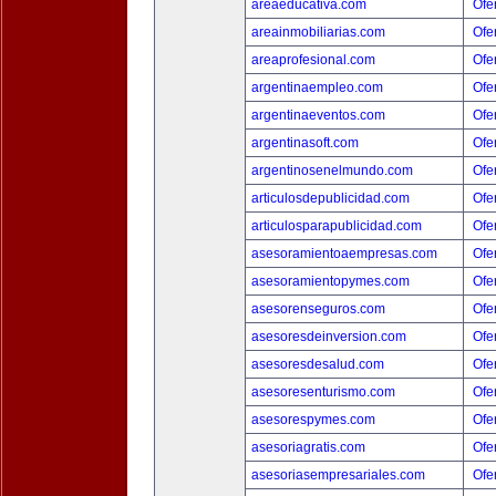
areaeducativa.com
Ofer
areainmobiliarias.com
Ofer
areaprofesional.com
Ofer
argentinaempleo.com
Ofer
argentinaeventos.com
Ofer
argentinasoft.com
Ofer
argentinosenelmundo.com
Ofer
articulosdepublicidad.com
Ofer
articulosparapublicidad.com
Ofer
asesoramientoaempresas.com
Ofer
asesoramientopymes.com
Ofer
asesorenseguros.com
Ofer
asesoresdeinversion.com
Ofer
asesoresdesalud.com
Ofer
asesoresenturismo.com
Ofer
asesorespymes.com
Ofer
asesoriagratis.com
Ofer
asesoriasempresariales.com
Ofer