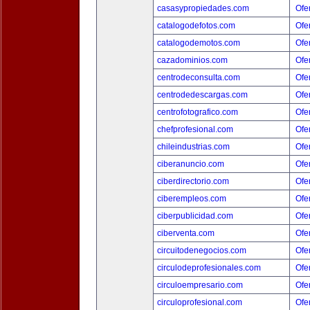
casasypropiedades.com
Ofer
catalogodefotos.com
Ofer
catalogodemotos.com
Ofer
cazadominios.com
Ofer
centrodeconsulta.com
Ofer
centrodedescargas.com
Ofer
centrofotografico.com
Ofer
chefprofesional.com
Ofer
chileindustrias.com
Ofer
ciberanuncio.com
Ofer
ciberdirectorio.com
Ofer
ciberempleos.com
Ofer
ciberpublicidad.com
Ofer
ciberventa.com
Ofer
circuitodenegocios.com
Ofer
circulodeprofesionales.com
Ofer
circuloempresario.com
Ofer
circuloprofesional.com
Ofer