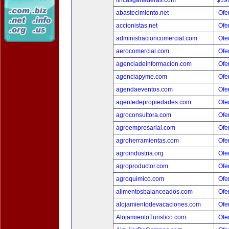
fincasganaderas.com
$19
abastecimiento.net
Ofer
accionistas.net
Ofer
administracioncomercial.com
Ofer
aerocomercial.com
Ofer
agenciadeinformacion.com
Ofer
agenciapyme.com
Ofer
agendaeventos.com
Ofer
agentedepropiedades.com
Ofer
agroconsultora.com
Ofer
agroempresarial.com
Ofer
agroherramientas.com
Ofer
agroindustria.org
Ofer
agroproductor.com
Ofer
agroquimico.com
Ofer
alimentosbalanceados.com
Ofer
alojamientodevacaciones.com
Ofer
AlojamientoTuristico.com
Ofer