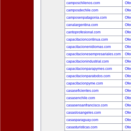
camposchilenos.com
Ofer
camposdechile.com
Ofer
camposenpatagonia.com
Ofer
canalargentina.com
Ofer
cantoprofesional.com
Ofer
capacitacioncontinua.com
Ofer
capacitacionenidiomas.com
Ofer
capacitacionesempresariales.com
Ofer
capacitacionindustrial.com
Ofer
capacitacionparapymes.com
Ofer
capacitacionparatodos.com
Ofer
capacitacionpyme.com
Ofer
casaseficientes.com
Ofer
casasenchile.com
Ofer
casasensanfrancisco.com
Ofer
casaslosangeles.com
Ofer
casasparaguay.com
Ofer
casasturisticas.com
Ofer