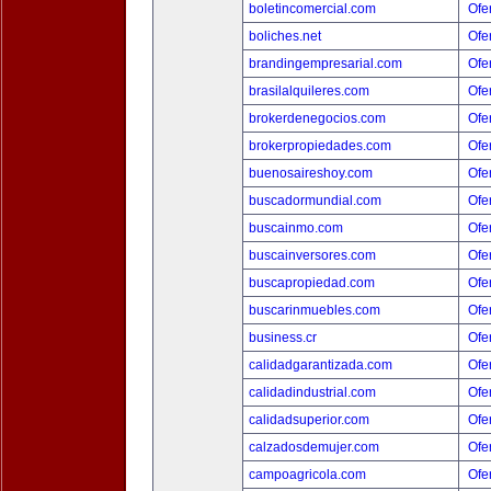
boletincomercial.com
Ofer
boliches.net
Ofer
brandingempresarial.com
Ofer
brasilalquileres.com
Ofer
brokerdenegocios.com
Ofer
brokerpropiedades.com
Ofer
buenosaireshoy.com
Ofer
buscadormundial.com
Ofer
buscainmo.com
Ofer
buscainversores.com
Ofer
buscapropiedad.com
Ofer
buscarinmuebles.com
Ofer
business.cr
Ofer
calidadgarantizada.com
Ofer
calidadindustrial.com
Ofer
calidadsuperior.com
Ofer
calzadosdemujer.com
Ofer
campoagricola.com
Ofer