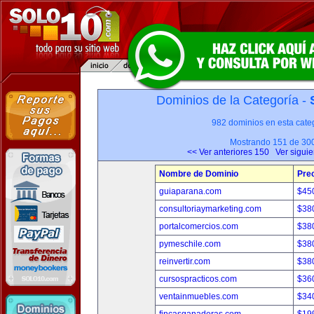
Dominios de la Categoría -
982 dominios en esta categ
Mostrando 151 de 30
<< Ver anteriores 150
Ver sigui
Nombre de Dominio
Pre
guiaparana.com
$45
consultoriaymarketing.com
$38
portalcomercios.com
$38
pymeschile.com
$38
reinvertir.com
$38
cursospracticos.com
$36
ventainmuebles.com
$34